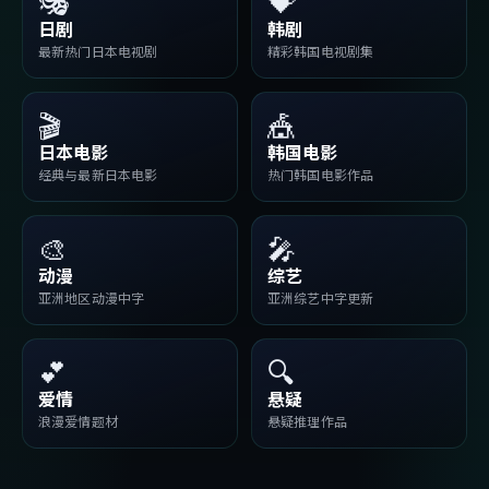
🎭
💝
日剧
韩剧
最新热门日本电视剧
精彩韩国电视剧集
🎬
🎪
日本电影
韩国电影
经典与最新日本电影
热门韩国电影作品
🎨
🎤
动漫
综艺
亚洲地区动漫中字
亚洲综艺中字更新
💕
🔍
爱情
悬疑
浪漫爱情题材
悬疑推理作品