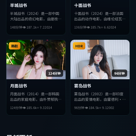
半城战书
十面战书
半城战书（2024）是一部中国
十面战书（2024）是一部法国
大陆出品的奇幻电影，由是枝裕
出品的动作电影，由维伦纽瓦执
和执导，安藤樱、堺雅人、赵丽
导，长泽雅美、李秉宪、赞达亚
148分钟
👁
187.1
k
⭐
7.2
2024
136分钟
👁
185.7
k
⭐
6.6
2024
颖等主演。影片在叙事与视听上
等主演。影片在叙事与视听上力
力求突破，探讨人性与抉择，节
求突破，探讨人性与抉择，节奏
奏张弛有度，适合喜欢该类型的
张弛有度，适合喜欢该类型的观
观众完整观看。
韩剧
众完整观看。
HDR
124分钟
96分钟
月面战书
雾岛战书
月面战书（2014）是一部韩国
雾岛战书（2002）是一部印度
出品的家庭电影，由朴赞郁执
出品的爱情电影，由雷德利·
导，杨紫、妻夫木聪、易烊千玺
斯科特执导，薛景求、安藤樱、
124分钟
👁
185.6
k
⭐
9.3
2014
96分钟
👁
184.5
k
⭐
9.1
2002
等主演。影片在叙事与视听上力
小栗旬等主演。影片在叙事与视
求突破，探讨人性与抉择，节奏
听上力求突破，探讨人性与抉
张弛有度，适合喜欢该类型的观
择，节奏张弛有度，适合喜欢该
众完整观看。
类型的观众完整观看。