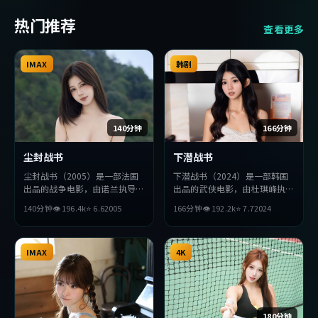
热门推荐
查看更多
IMAX
韩剧
140分钟
166分钟
尘封战书
下潜战书
尘封战书（2005）是一部法国
下潜战书（2024）是一部韩国
出品的战争电影，由诺兰执导，
出品的武侠电影，由杜琪峰执
妻夫木聪、佛罗伦斯·珀、秦
导，堺雅人、黄渤、刘亦菲等主
140分钟
👁
196.4
k
⭐
6.6
2005
166分钟
👁
192.2
k
⭐
7.7
2024
昊等主演。影片在叙事与视听上
演。影片在叙事与视听上力求突
力求突破，探讨人性与抉择，节
破，探讨人性与抉择，节奏张弛
奏张弛有度，适合喜欢该类型的
有度，适合喜欢该类型的观众完
观众完整观看。
IMAX
整观看。
4K
180分钟