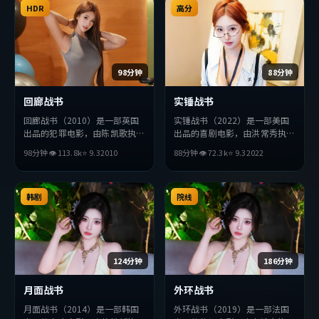
整观看。
HDR
高分
98分钟
88分钟
回廊战书
实锤战书
回廊战书（2010）是一部英国
实锤战书（2022）是一部美国
出品的犯罪电影，由陈凯歌执
出品的喜剧电影，由洪常秀执
导，金高银、周润发、巩俐等主
导，易烊千玺、绫濑遥、河正宇
98分钟
👁
113.8
k
⭐
9.3
2010
88分钟
👁
72.3
k
⭐
9.3
2022
演。影片在叙事与视听上力求突
等主演。影片在叙事与视听上力
破，探讨人性与抉择，节奏张弛
求突破，探讨人性与抉择，节奏
有度，适合喜欢该类型的观众完
张弛有度，适合喜欢该类型的观
整观看。
韩剧
众完整观看。
院线
124分钟
186分钟
月面战书
外环战书
月面战书（2014）是一部韩国
外环战书（2019）是一部法国