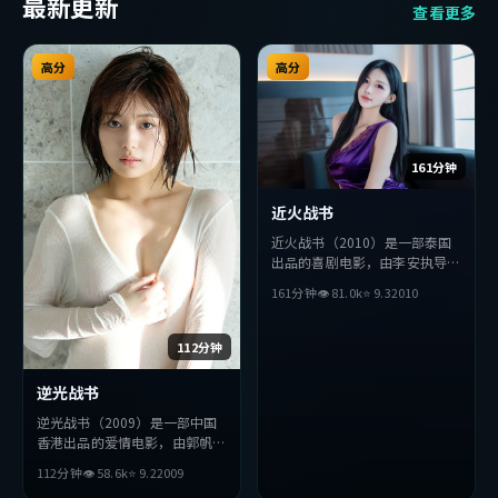
最新更新
查看更多
高分
高分
161分钟
近火战书
近火战书（2010）是一部泰国
出品的喜剧电影，由李安执导，
金高银、雷佳音、汤姆·哈迪
161分钟
👁
81.0
k
⭐
9.3
2010
等主演。影片在叙事与视听上力
求突破，探讨人性与抉择，节奏
张弛有度，适合喜欢该类型的观
112分钟
众完整观看。
逆光战书
逆光战书（2009）是一部中国
香港出品的爱情电影，由郭帆执
导，长泽雅美、黄政民、周润发
112分钟
👁
58.6
k
⭐
9.2
2009
等主演。影片在叙事与视听上力