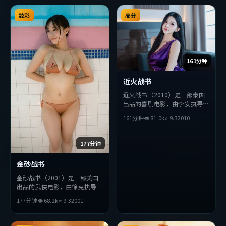
臻彩
高分
161分钟
近火战书
近火战书（2010）是一部泰国
出品的喜剧电影，由李安执导，
金高银、雷佳音、汤姆·哈迪
161分钟
👁
81.0
k
⭐
9.3
2010
等主演。影片在叙事与视听上力
求突破，探讨人性与抉择，节奏
张弛有度，适合喜欢该类型的观
177分钟
众完整观看。
金砂战书
金砂战书（2001）是一部美国
出品的武侠电影，由徐克执导，
雷佳音、刘德华、朴海日等主
177分钟
👁
68.2
k
⭐
9.3
2001
演。影片在叙事与视听上力求突
破，探讨人性与抉择，节奏张弛
有度，适合喜欢该类型的观众完