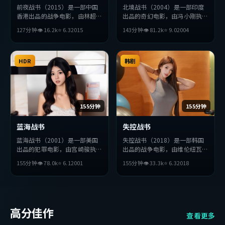
前夜战书（2015）是一部中国
北境战书（2004）是一部印度
香港出品的战争电影，由林超贤
出品的奇幻电影，由冯小刚执
执导，吴京、苍井优、孙艺珍等
导，周冬雨、赵丽颖、李秉宪等
127分钟
👁
16.2
k
⭐
6.3
2015
143分钟
👁
81.2
k
⭐
9.0
2004
主演。影片在叙事与视听上力求
主演。影片在叙事与视听上力求
突破，探讨人性与抉择，节奏张
突破，探讨人性与抉择，节奏张
弛有度，适合喜欢该类型的观众
弛有度，适合喜欢该类型的观众
完整观看。
HDR
完整观看。
韩剧
155分钟
155分钟
蓝海战书
失控战书
蓝海战书（2001）是一部美国
失控战书（2018）是一部韩国
出品的犯罪电影，由宫崎骏执
出品的战争电影，由维伦纽瓦执
导，刘德华、张译、提莫西·
导，易烊千玺、孔刘、苍井优等
155分钟
👁
78.0
k
⭐
6.1
2001
155分钟
👁
33.3
k
⭐
6.3
2018
查拉梅等主演。影片在叙事与视
主演。影片在叙事与视听上力求
听上力求突破，探讨人性与抉
突破，探讨人性与抉择，节奏张
择，节奏张弛有度，适合喜欢该
弛有度，适合喜欢该类型的观众
类型的观众完整观看。
完整观看。
高分佳作
查看更多