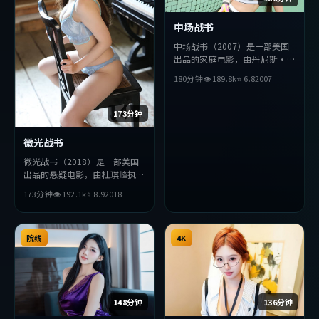
中场战书
中场战书（2007）是一部美国
出品的家庭电影，由丹尼斯·
维伦纽瓦执导，宋康昊、金高
180分钟
👁
189.8
k
⭐
6.8
2007
银、刘亦菲等主演。影片在叙事
与视听上力求突破，探讨人性与
抉择，节奏张弛有度，适合喜欢
173分钟
该类型的观众完整观看。
微光战书
微光战书（2018）是一部美国
出品的悬疑电影，由杜琪峰执
导，小栗旬、汤唯、易烊千玺等
173分钟
👁
192.1
k
⭐
8.9
2018
主演。影片在叙事与视听上力求
突破，探讨人性与抉择，节奏张
弛有度，适合喜欢该类型的观众
完整观看。
院线
4K
148分钟
136分钟