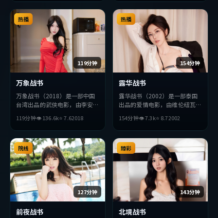
求突破，探讨人性与抉择，节奏
张弛有度，适合喜欢该类型的观
众完整观看。
热播
热播
119分钟
154分钟
万象战书
露华战书
万象战书（2018）是一部中国
露华战书（2002）是一部泰国
台湾出品的武侠电影，由李安执
出品的爱情电影，由维伦纽瓦执
导，张译、苍井优、沈腾等主
导，赵丽颖、廖凡、汤姆·哈
119分钟
👁
136.6
k
⭐
7.6
2018
154分钟
👁
7.3
k
⭐
8.7
2002
演。影片在叙事与视听上力求突
迪等主演。影片在叙事与视听上
破，探讨人性与抉择，节奏张弛
力求突破，探讨人性与抉择，节
有度，适合喜欢该类型的观众完
奏张弛有度，适合喜欢该类型的
整观看。
院线
观众完整观看。
臻彩
127分钟
143分钟
前夜战书
北境战书