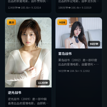
出品的家庭电影，由朴赞郁执
出品的传记电影，由李沧东执
导，杨紫、妻夫木聪、易烊千玺
导，沈腾、绫濑遥、黄政民等主
124分钟
👁
185.6
k
⭐
9.3
2014
186分钟
👁
166.4
k
⭐
9.3
2019
等主演。影片在叙事与视听上力
演。影片在叙事与视听上力求突
求突破，探讨人性与抉择，节奏
破，探讨人性与抉择，节奏张弛
张弛有度，适合喜欢该类型的观
有度，适合喜欢该类型的观众完
众完整观看。
高分
整观看。
HDR
96分钟
雾岛战书
雾岛战书（2002）是一部印度
出品的爱情电影，由雷德利·
斯科特执导，薛景求、安藤樱、
96分钟
👁
184.5
k
⭐
9.1
2002
小栗旬等主演。影片在叙事与视
听上力求突破，探讨人性与抉
择，节奏张弛有度，适合喜欢该
112分钟
类型的观众完整观看。
逆光战书
逆光战书（2009）是一部中国
香港出品的爱情电影，由郭帆执