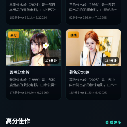
黑潮分水岭（2024）是一部日
三角分水岭（1998）是一部韩
本出品的冒险电影，由北野武执
国出品的犯罪电影，由郭帆执
导，基里安·墨菲、赞达亚、
导，安藤樱、赞达亚、妻夫木聪
181分钟
👁
69.1
k
⭐
8.2
2024
92分钟
👁
166.0
k
⭐
7.1
1998
杨紫琼等主演。影片在叙事与视
等主演。影片在叙事与视听上力
听上力求突破，探讨人性与抉
求突破，探讨人性与抉择，节奏
择，节奏张弛有度，适合喜欢该
张弛有度，适合喜欢该类型的观
类型的观众完整观看。
高分
众完整观看。
独播
175分钟
184分钟
轰鸣分水岭
暮色分水岭
轰鸣分水岭（1999）是一部印
暮色分水岭（2025）是一部中
度出品的武侠电影，由奉俊昊执
国台湾出品的惊悚电影，由韦斯
导，绫濑遥、孙艺珍、刘亦菲等
·安德森执导，章子怡、梁朝
175分钟
👁
124.9
k
⭐
9.2
1999
184分钟
👁
11.5
k
⭐
6.4
2025
主演。影片在叙事与视听上力求
伟、易烊千玺等主演。影片在叙
突破，探讨人性与抉择，节奏张
事与视听上力求突破，探讨人性
弛有度，适合喜欢该类型的观众
与抉择，节奏张弛有度，适合喜
完整观看。
欢该类型的观众完整观看。
高分佳作
查看更多