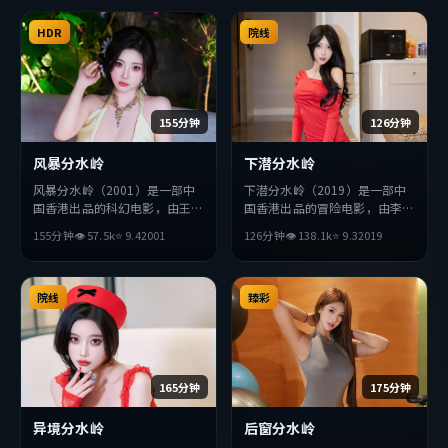
HDR
院线
155分钟
126分钟
风暴分水岭
下潜分水岭
风暴分水岭（2001）是一部中
下潜分水岭（2019）是一部中
国香港出品的科幻电影，由王家
国香港出品的冒险电影，由李沧
卫执导，易烊千玺、黄政民、苍
东执导，刘德华、佛罗伦斯·
155分钟
👁
57.5
k
⭐
9.4
2001
126分钟
👁
138.1
k
⭐
9.3
2019
井优等主演。影片在叙事与视听
珀、金高银等主演。影片在叙事
上力求突破，探讨人性与抉择，
与视听上力求突破，探讨人性与
节奏张弛有度，适合喜欢该类型
抉择，节奏张弛有度，适合喜欢
的观众完整观看。
院线
该类型的观众完整观看。
臻彩
165分钟
175分钟
异境分水岭
后窗分水岭