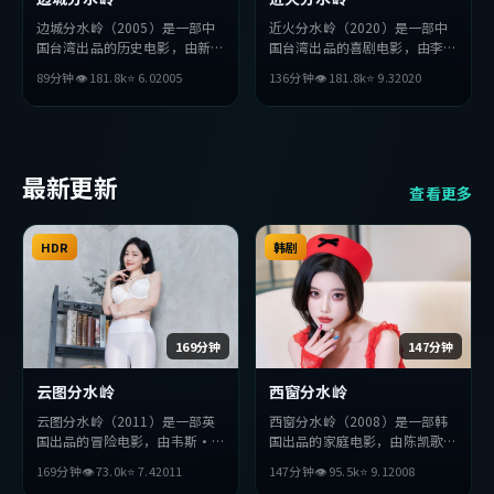
边城分水岭（2005）是一部中
近火分水岭（2020）是一部中
国台湾出品的历史电影，由新海
国台湾出品的喜剧电影，由李沧
诚执导，黄渤、赵丽颖、巩俐等
东执导，堺雅人、张译、章子怡
89分钟
👁
181.8
k
⭐
6.0
2005
136分钟
👁
181.8
k
⭐
9.3
2020
主演。影片在叙事与视听上力求
等主演。影片在叙事与视听上力
突破，探讨人性与抉择，节奏张
求突破，探讨人性与抉择，节奏
弛有度，适合喜欢该类型的观众
张弛有度，适合喜欢该类型的观
完整观看。
众完整观看。
最新更新
查看更多
HDR
韩剧
169分钟
147分钟
云图分水岭
西窗分水岭
云图分水岭（2011）是一部英
西窗分水岭（2008）是一部韩
国出品的冒险电影，由韦斯·
国出品的家庭电影，由陈凯歌执
安德森执导，汤唯、雷佳音、赞
导，赞达亚、沈腾、吴京等主
169分钟
👁
73.0
k
⭐
7.4
2011
147分钟
👁
95.5
k
⭐
9.1
2008
达亚等主演。影片在叙事与视听
演。影片在叙事与视听上力求突