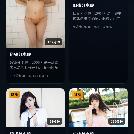
旧街分水岭
旧街分水岭（2007）是一部中
国香港出品的历史电影，由王家
卫执导，朴海日、孔刘、周迅等
95分钟
👁
181.9
k
⭐
8.4
2007
主演。影片在叙事与视听上力求
突破，探讨人性与抉择，节奏张
弛有度，适合喜欢该类型的观众
137分钟
完整观看。
碎镜分水岭
碎镜分水岭（2005）是一部泰
国出品的动作电影，由宁浩执
导，孙艺珍、堺雅人、杨紫琼等
137分钟
👁
182.1
k
⭐
8.4
2005
主演。影片在叙事与视听上力求
突破，探讨人性与抉择，节奏张
弛有度，适合喜欢该类型的观众
完整观看。
热播
独播
89分钟
136分钟
边城分水岭
近火分水岭