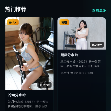
热门推荐
查看更多
IMAX
韩剧
152分钟
飓风分水岭
飓风分水岭（2017）是一部韩
国出品的战争电影，由杜琪峰执
导，李秉宪、周润发、佛罗伦斯
152分钟
👁
194.8
k
⭐
6.4
2017
·珀等主演。影片在叙事与视
听上力求突破，探讨人性与抉
择，节奏张弛有度，适合喜欢该
113分钟
类型的观众完整观看。
冷月分水岭
冷月分水岭（2014）是一部法
国出品的犯罪电影，由李安执
导，汤唯、王凯、苍井优等主