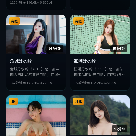
113分钟
👁
196.6
k
⭐
6.8
2014
演。影片在叙事与视听上力求突
破，探讨人性与抉择，节奏张弛
有度，适合喜欢该类型的观众完
整观看。
完结
完结
167分钟
158分钟
危城分水岭
狂潮分水岭
危城分水岭（2019）是一部中
狂潮分水岭（1999）是一部法
国大陆出品的喜剧电影，由滨口
国出品的历史电影，由林超贤执
龙介执导，刘德华、苍井优、孔
导，提莫西·查拉梅、朴海
167分钟
👁
191.7
k
⭐
8.7
2019
158分钟
👁
182.2
k
⭐
6.5
1999
刘等主演。影片在叙事与视听上
日、易烊千玺等主演。影片在叙
力求突破，探讨人性与抉择，节
事与视听上力求突破，探讨人性
奏张弛有度，适合喜欢该类型的
与抉择，节奏张弛有度，适合喜
观众完整观看。
4K
欢该类型的观众完整观看。
杜比
95分钟