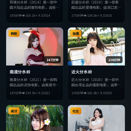
异境分水岭（2014）是一部中
后窗分水岭（2016）是一部泰
国大陆出品的冒险电影，由张艺
国出品的爱情电影，由滨口龙介
谋执导，基里安·墨菲、赞达
执导，段奕宏、全度妍、汤姆
165分钟
👁
163.2
k
⭐
9.3
2014
175分钟
👁
138.5
k
⭐
9.3
2016
亚、提莫西·查拉梅等主演。
·哈迪等主演。影片在叙事与
影片在叙事与视听上力求突破，
视听上力求突破，探讨人性与抉
探讨人性与抉择，节奏张弛有
择，节奏张弛有度，适合喜欢该
度，适合喜欢该类型的观众完整
韩剧
类型的观众完整观看。
独播
观看。
147分钟
136分钟
南渡分水岭
近火分水岭
南渡分水岭（2021）是一部韩
近火分水岭（2020）是一部中
国出品的武侠电影，由斯皮尔伯
国台湾出品的喜剧电影，由李沧
格执导，吴京、王凯、梁朝伟等
东执导，堺雅人、张译、章子怡
147分钟
👁
139.5
k
⭐
9.3
2021
136分钟
👁
181.8
k
⭐
9.3
2020
主演。影片在叙事与视听上力求
等主演。影片在叙事与视听上力
突破，探讨人性与抉择，节奏张
求突破，探讨人性与抉择，节奏
弛有度，适合喜欢该类型的观众
张弛有度，适合喜欢该类型的观
完整观看。
高分
众完整观看。
杜比