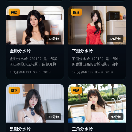
上力求突破，探讨人性与抉择，
破，探讨人性与抉择，节奏张弛
节奏张弛有度，适合喜欢该类型
有度，适合喜欢该类型的观众完
的观众完整观看。
完结
整观看。
院线
163分钟
126分钟
金砂分水岭
下潜分水岭
金砂分水岭（2018）是一部美
下潜分水岭（2019）是一部中
国出品的文艺电影，由徐克执
国香港出品的冒险电影，由李沧
导，李秉宪、金高银、杨紫琼等
东执导，刘德华、佛罗伦斯·
163分钟
👁
123.7
k
⭐
6.0
2018
126分钟
👁
138.1
k
⭐
9.3
2019
主演。影片在叙事与视听上力求
珀、金高银等主演。影片在叙事
突破，探讨人性与抉择，节奏张
与视听上力求突破，探讨人性与
弛有度，适合喜欢该类型的观众
抉择，节奏张弛有度，适合喜欢
完整观看。
日本
该类型的观众完整观看。
韩剧
181分钟
92分钟
黑潮分水岭
三角分水岭