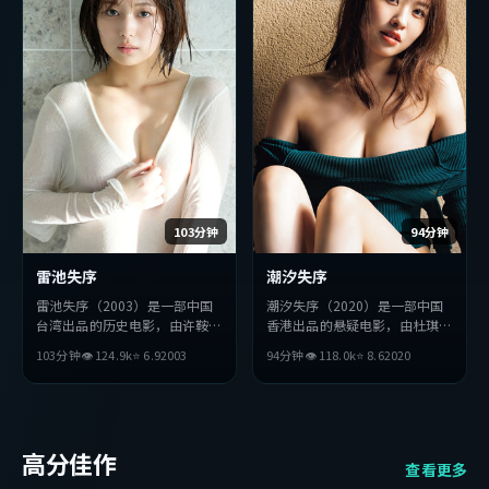
103分钟
94分钟
雷池失序
潮汐失序
雷池失序（2003）是一部中国
潮汐失序（2020）是一部中国
台湾出品的历史电影，由许鞍华
香港出品的悬疑电影，由杜琪峰
执导，刘亦菲、汤姆·哈迪、
执导，长泽雅美、刘德华、胡歌
103分钟
👁
124.9
k
⭐
6.9
2003
94分钟
👁
118.0
k
⭐
8.6
2020
巩俐等主演。影片在叙事与视听
等主演。影片在叙事与视听上力
上力求突破，探讨人性与抉择，
求突破，探讨人性与抉择，节奏
节奏张弛有度，适合喜欢该类型
张弛有度，适合喜欢该类型的观
的观众完整观看。
众完整观看。
高分佳作
查看更多