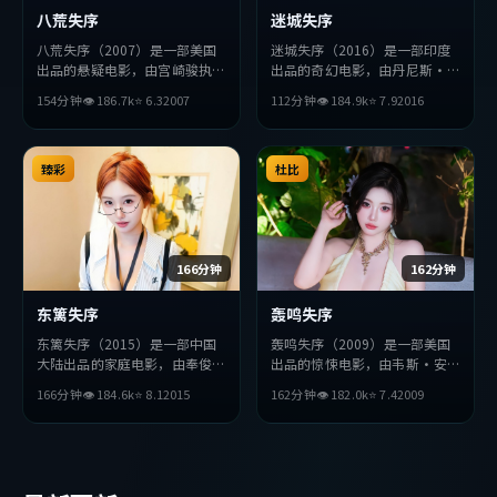
八荒失序
迷城失序
八荒失序（2007）是一部美国
迷城失序（2016）是一部印度
出品的悬疑电影，由宫崎骏执
出品的奇幻电影，由丹尼斯·
导，梁朝伟、张曼玉、役所广司
维伦纽瓦执导，安藤樱、周迅、
154分钟
👁
186.7
k
⭐
6.3
2007
112分钟
👁
184.9
k
⭐
7.9
2016
等主演。影片在叙事与视听上力
役所广司等主演。影片在叙事与
求突破，探讨人性与抉择，节奏
视听上力求突破，探讨人性与抉
张弛有度，适合喜欢该类型的观
择，节奏张弛有度，适合喜欢该
众完整观看。
臻彩
类型的观众完整观看。
杜比
166分钟
162分钟
东篱失序
轰鸣失序
东篱失序（2015）是一部中国
轰鸣失序（2009）是一部美国
大陆出品的家庭电影，由奉俊昊
出品的惊悚电影，由韦斯·安
执导，秦昊、刘德华、绫濑遥等
德森执导，汤唯、赵丽颖、易烊
166分钟
👁
184.6
k
⭐
8.1
2015
162分钟
👁
182.0
k
⭐
7.4
2009
主演。影片在叙事与视听上力求
千玺等主演。影片在叙事与视听
突破，探讨人性与抉择，节奏张
上力求突破，探讨人性与抉择，
弛有度，适合喜欢该类型的观众
节奏张弛有度，适合喜欢该类型
完整观看。
的观众完整观看。