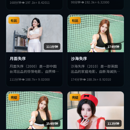
99分钟
👁
192.3
k
⭐
6.3
2000
168分钟
👁
197.1
k
⭐
8.4
2011
小栗旬等主演。影片在叙事与视
怡、段奕宏等主演。影片在叙事
听上力求突破，探讨人性与抉
与视听上力求突破，探讨人性与
择，节奏张弛有度，适合喜欢该
抉择，节奏张弛有度，适合喜欢
类型的观众完整观看。
该类型的观众完整观看。
杜比
杜比
111分钟
174分钟
月面失序
沙海失序
月面失序（2000）是一部中国
沙海失序（2010）是一部英国
台湾出品的惊悚电影，由贾樟柯
出品的家庭电影，由新海诚执
执导，汤姆·哈迪、全度妍、
导，小栗旬、杨紫、章子怡等主
111分钟
👁
188.7
k
⭐
9.0
2000
174分钟
👁
188.3
k
⭐
8.9
2010
张曼玉等主演。影片在叙事与视
演。影片在叙事与视听上力求突
听上力求突破，探讨人性与抉
破，探讨人性与抉择，节奏张弛
择，节奏张弛有度，适合喜欢该
有度，适合喜欢该类型的观众完
类型的观众完整观看。
完结
整观看。
完结
154分钟
112分钟