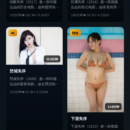
回廊失序（2017）是一部印度
狂潮失序（2016）是一部英国
出品的历史电影，由林超贤执
出品的奇幻电影，由徐克执导，
导，安藤樱、长泽雅美、吴京等
长泽雅美、朱一龙、朴海日等主
155分钟
👁
163.9
k
⭐
9.4
2017
166分钟
👁
78.7
k
⭐
9.3
2016
主演。影片在叙事与视听上力求
演。影片在叙事与视听上力求突
突破，探讨人性与抉择，节奏张
破，探讨人性与抉择，节奏张弛
弛有度，适合喜欢该类型的观众
有度，适合喜欢该类型的观众完
完整观看。
4K
整观看。
院线
153分钟
焚城失序
焚城失序（2008）是一部印度
出品的喜剧电影，由北野武执
导，提莫西·查拉梅、杨紫、
153分钟
👁
33.9
k
⭐
9.3
2008
刘德华等主演。影片在叙事与视
听上力求突破，探讨人性与抉
择，节奏张弛有度，适合喜欢该
118分钟
类型的观众完整观看。
下潜失序
下潜失序（2023）是一部泰国