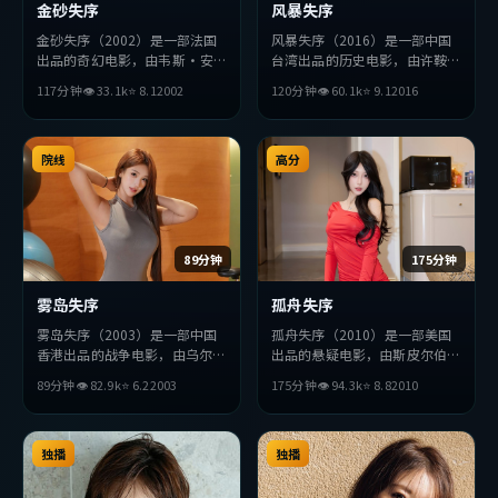
金砂失序
风暴失序
金砂失序（2002）是一部法国
风暴失序（2016）是一部中国
出品的奇幻电影，由韦斯·安
台湾出品的历史电影，由许鞍华
德森执导，宋康昊、周冬雨、赞
执导，赞达亚、周冬雨、宋康昊
117分钟
👁
33.1
k
⭐
8.1
2002
120分钟
👁
60.1
k
⭐
9.1
2016
达亚等主演。影片在叙事与视听
等主演。影片在叙事与视听上力
上力求突破，探讨人性与抉择，
求突破，探讨人性与抉择，节奏
节奏张弛有度，适合喜欢该类型
张弛有度，适合喜欢该类型的观
的观众完整观看。
院线
众完整观看。
高分
89分钟
175分钟
雾岛失序
孤舟失序
雾岛失序（2003）是一部中国
孤舟失序（2010）是一部美国
香港出品的战争电影，由乌尔善
出品的悬疑电影，由斯皮尔伯格
执导，周迅、木村拓哉、易烊千
执导，杨紫琼、孙艺珍、苍井优
89分钟
👁
82.9
k
⭐
6.2
2003
175分钟
👁
94.3
k
⭐
8.8
2010
玺等主演。影片在叙事与视听上
等主演。影片在叙事与视听上力
力求突破，探讨人性与抉择，节
求突破，探讨人性与抉择，节奏
奏张弛有度，适合喜欢该类型的
张弛有度，适合喜欢该类型的观
观众完整观看。
独播
众完整观看。
独播