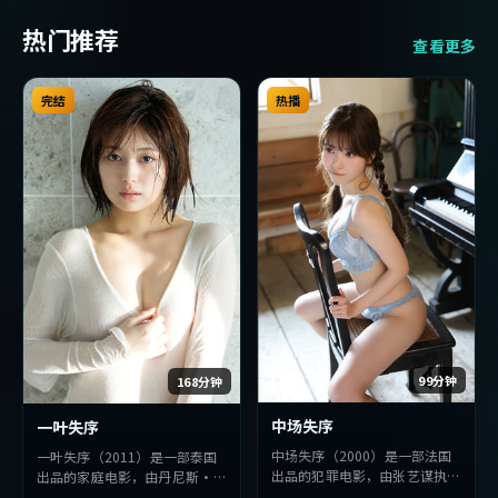
热门推荐
查看更多
完结
热播
99分钟
168分钟
中场失序
一叶失序
中场失序（2000）是一部法国
一叶失序（2011）是一部泰国
出品的犯罪电影，由张艺谋执
出品的家庭电影，由丹尼斯·
导，提莫西·查拉梅、汤唯、
维伦纽瓦执导，赵丽颖、章子