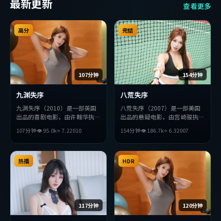
最新更新
查看更多
高分
完结
107分钟
154分钟
九渊失序
八荒失序
九渊失序（2010）是一部英国
八荒失序（2007）是一部美国
出品的喜剧电影，由许鞍华执
出品的悬疑电影，由宫崎骏执
导，廖凡、张译、梁朝伟等主
导，梁朝伟、张曼玉、役所广司
107分钟
👁
95.0
k
⭐
7.2
2010
154分钟
👁
186.7
k
⭐
6.3
2007
演。影片在叙事与视听上力求突
等主演。影片在叙事与视听上力
破，探讨人性与抉择，节奏张弛
求突破，探讨人性与抉择，节奏
有度，适合喜欢该类型的观众完
张弛有度，适合喜欢该类型的观
整观看。
热播
众完整观看。
HDR
117分钟
120分钟