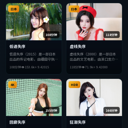
日本
日本
108分钟
118分钟
低语失序
虚线失序
低语失序（2015）是一部日本
虚线失序（2000）是一部日本
出品的传记电影，由细田守执
出品的文艺电影，由滨口龙介执
导，汤唯、安藤樱、王凯等主
导，刘亦菲、宋康昊、张译等主
108分钟
👁
153.6
k
⭐
9.4
2015
118分钟
👁
71.9
k
⭐
9.4
2000
演。影片在叙事与视听上力求突
演。影片在叙事与视听上力求突
破，探讨人性与抉择，节奏张弛
破，探讨人性与抉择，节奏张弛
有度，适合喜欢该类型的观众完
有度，适合喜欢该类型的观众完
整观看。
4K
整观看。
HDR
155分钟
166分钟
回廊失序
狂潮失序