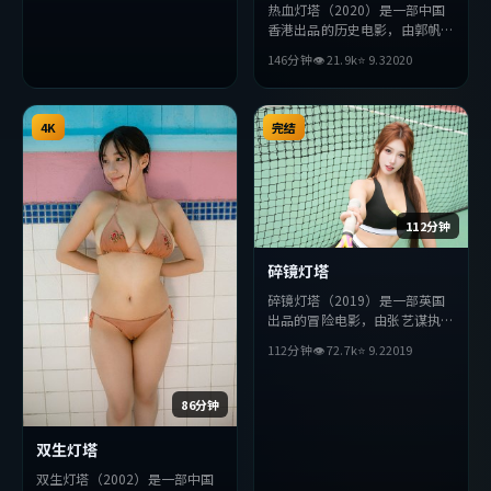
热血灯塔（2020）是一部中国
香港出品的历史电影，由郭帆执
导，王凯、刘德华、张译等主
146分钟
👁
21.9
k
⭐
9.3
2020
演。影片在叙事与视听上力求突
破，探讨人性与抉择，节奏张弛
有度，适合喜欢该类型的观众完
4K
整观看。
完结
112分钟
碎镜灯塔
碎镜灯塔（2019）是一部英国
出品的冒险电影，由张艺谋执
导，张曼玉、绫濑遥、王凯等主
112分钟
👁
72.7
k
⭐
9.2
2019
演。影片在叙事与视听上力求突
破，探讨人性与抉择，节奏张弛
有度，适合喜欢该类型的观众完
86分钟
整观看。
双生灯塔
双生灯塔（2002）是一部中国