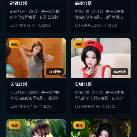
碎镜灯塔
前夜灯塔
碎镜灯塔（2019）是一部英国
前夜灯塔（2010）是一部美国
出品的冒险电影，由张艺谋执
出品的战争电影，由贾樟柯执
导，张曼玉、绫濑遥、王凯等主
导，提莫西·查拉梅、周迅、
112分钟
👁
72.7
k
⭐
9.2
2019
154分钟
👁
118.5
k
⭐
7.6
2010
演。影片在叙事与视听上力求突
刘亦菲等主演。影片在叙事与视
破，探讨人性与抉择，节奏张弛
听上力求突破，探讨人性与抉
有度，适合喜欢该类型的观众完
择，节奏张弛有度，适合喜欢该
整观看。
完结
类型的观众完整观看。
完结
119分钟
168分钟
天际灯塔
实锤灯塔
天际灯塔（2020）是一部中国
实锤灯塔（2000）是一部中国
台湾出品的犯罪电影，由诺兰执
大陆出品的武侠电影，由冯小刚
导，朴海日、木村拓哉、巩俐等
执导，刘德华、黄政民、孙艺珍
119分钟
👁
107.0
k
⭐
7.4
2020
168分钟
👁
57.0
k
⭐
6.5
2000
主演。影片在叙事与视听上力求
等主演。影片在叙事与视听上力
突破，探讨人性与抉择，节奏张
求突破，探讨人性与抉择，节奏
弛有度，适合喜欢该类型的观众
张弛有度，适合喜欢该类型的观
完整观看。
杜比
众完整观看。
高分