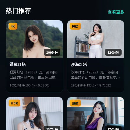
热门推荐
查看更多
4K
完结
109分钟
120分钟
银翼灯塔
沙海灯塔
银翼灯塔（2003）是一部泰国
沙海灯塔（2022）是一部泰国
出品的家庭电影，由王家卫执
出品的奇幻电影，由朴赞郁执
导，汤姆·哈迪、周润发、薛
导，役所广司、李秉宪、妻夫木
109分钟
👁
195.4
k
⭐
9.3
2003
120分钟
👁
193.2
k
⭐
8.7
2022
景求等主演。影片在叙事与视听
聪等主演。影片在叙事与视听上
上力求突破，探讨人性与抉择，
力求突破，探讨人性与抉择，节
节奏张弛有度，适合喜欢该类型
奏张弛有度，适合喜欢该类型的
的观众完整观看。
HDR
观众完整观看。
独播
137分钟
170分钟