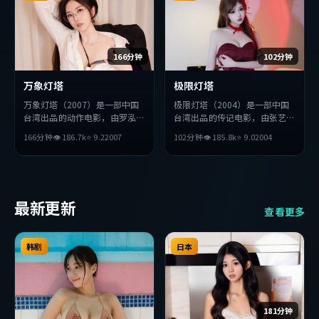
166分钟
102分钟
万象灯塔
极限灯塔
万象灯塔（2007）是一部中国
极限灯塔（2004）是一部中国
台湾出品的动作电影，由罗泓轸
台湾出品的传记电影，由张艺谋
执导，张译、河正宇、朴海日等
执导，河正宇、提莫西·查拉
166分钟
👁
186.7
k
⭐
9.2
2007
102分钟
👁
185.8
k
⭐
9.0
2004
主演。影片在叙事与视听上力求
梅、易烊千玺等主演。影片在叙
突破，探讨人性与抉择，节奏张
事与视听上力求突破，探讨人性
弛有度，适合喜欢该类型的观众
与抉择，节奏张弛有度，适合喜
完整观看。
欢该类型的观众完整观看。
最新更新
查看更多
韩剧
日本
181分钟