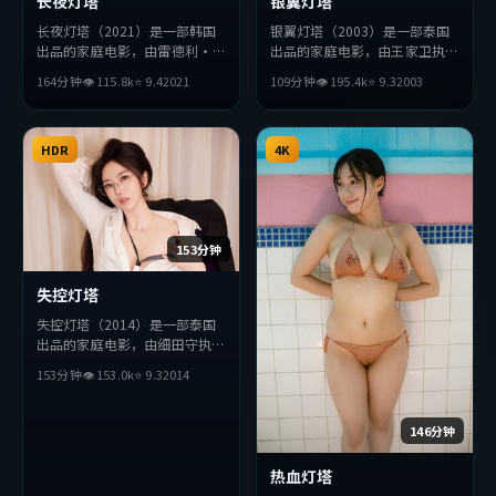
长夜灯塔
银翼灯塔
长夜灯塔（2021）是一部韩国
银翼灯塔（2003）是一部泰国
出品的家庭电影，由雷德利·
出品的家庭电影，由王家卫执
斯科特执导，王凯、苍井优、木
导，汤姆·哈迪、周润发、薛
164分钟
👁
115.8
k
⭐
9.4
2021
109分钟
👁
195.4
k
⭐
9.3
2003
村拓哉等主演。影片在叙事与视
景求等主演。影片在叙事与视听
听上力求突破，探讨人性与抉
上力求突破，探讨人性与抉择，
择，节奏张弛有度，适合喜欢该
节奏张弛有度，适合喜欢该类型
类型的观众完整观看。
HDR
的观众完整观看。
4K
153分钟
失控灯塔
失控灯塔（2014）是一部泰国
出品的家庭电影，由细田守执
导，宋康昊、刘亦菲、妻夫木聪
153分钟
👁
153.0
k
⭐
9.3
2014
等主演。影片在叙事与视听上力
求突破，探讨人性与抉择，节奏
张弛有度，适合喜欢该类型的观
146分钟
众完整观看。
热血灯塔