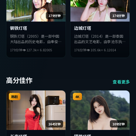
179分钟
176分钟
钢铁灯塔
边城灯塔
钢铁灯塔（2005）是一部中国
边城灯塔（2014）是一部泰国
大陆出品的历史电影，由奉俊昊
出品的文艺电影，由李沧东执
执导，周冬雨、长泽雅美、小栗
导，张曼玉、李秉宪、周冬雨等
179分钟
👁
127.3
k
⭐
6.8
2005
176分钟
👁
105.6
k
⭐
6.1
2014
旬等主演。影片在叙事与视听上
主演。影片在叙事与视听上力求
力求突破，探讨人性与抉择，节
突破，探讨人性与抉择，节奏张
奏张弛有度，适合喜欢该类型的
弛有度，适合喜欢该类型的观众
观众完整观看。
完整观看。
高分佳作
查看更多
韩剧
4K
164分钟
109分钟