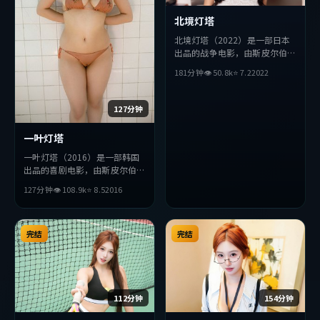
北境灯塔
北境灯塔（2022）是一部日本
出品的战争电影，由斯皮尔伯格
执导，安藤樱、朴海日、木村拓
181分钟
👁
50.8
k
⭐
7.2
2022
哉等主演。影片在叙事与视听上
力求突破，探讨人性与抉择，节
奏张弛有度，适合喜欢该类型的
127分钟
观众完整观看。
一叶灯塔
一叶灯塔（2016）是一部韩国
出品的喜剧电影，由斯皮尔伯格
执导，段奕宏、赵丽颖、周冬雨
127分钟
👁
108.9
k
⭐
8.5
2016
等主演。影片在叙事与视听上力
求突破，探讨人性与抉择，节奏
张弛有度，适合喜欢该类型的观
众完整观看。
完结
完结
112分钟
154分钟