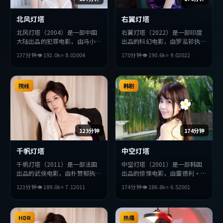
北风灯塔
右翼灯塔
北风灯塔（2004）是一部中国
右翼灯塔（2022）是一部印度
大陆出品的犯罪电影，由冯小刚
出品的科幻电影，由罗泓轸执
执导，金高银、木村拓哉、赞达
导，安藤樱、木村拓哉、薛景求
137分钟
👁
192.0
k
⭐
8.0
2004
170分钟
👁
190.6
k
⭐
9.0
2022
亚等主演。影片在叙事与视听上
等主演。影片在叙事与视听上力
力求突破，探讨人性与抉择，节
求突破，探讨人性与抉择，节奏
奏张弛有度，适合喜欢该类型的
张弛有度，适合喜欢该类型的观
观众完整观看。
院线
众完整观看。
韩剧
123分钟
174分钟
千帆灯塔
中空灯塔
千帆灯塔（2011）是一部法国
中空灯塔（2001）是一部韩国
出品的武侠电影，由朴赞郁执
出品的惊悚电影，由雷德利·
导，周润发、妻夫木聪、朴海日
斯科特执导，巩俐、周冬雨、张
123分钟
👁
189.0
k
⭐
7.1
2011
174分钟
👁
186.8
k
⭐
6.5
2001
等主演。影片在叙事与视听上力
曼玉等主演。影片在叙事与视听
求突破，探讨人性与抉择，节奏
上力求突破，探讨人性与抉择，
张弛有度，适合喜欢该类型的观
节奏张弛有度，适合喜欢该类型
众完整观看。
HDR
的观众完整观看。
热播