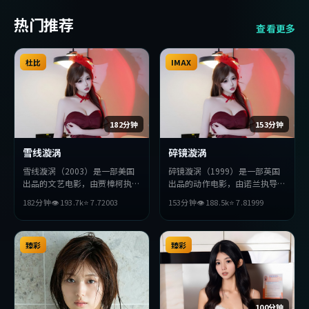
热门推荐
查看更多
杜比
IMAX
182分钟
153分钟
雪线漩涡
碎镜漩涡
雪线漩涡（2003）是一部美国
碎镜漩涡（1999）是一部英国
出品的文艺电影，由贾樟柯执
出品的动作电影，由诺兰执导，
导，秦昊、胡歌、金高银等主
孔刘、张曼玉、朱一龙等主演。
182分钟
👁
193.7
k
⭐
7.7
2003
153分钟
👁
188.5
k
⭐
7.8
1999
演。影片在叙事与视听上力求突
影片在叙事与视听上力求突破，
破，探讨人性与抉择，节奏张弛
探讨人性与抉择，节奏张弛有
有度，适合喜欢该类型的观众完
度，适合喜欢该类型的观众完整
整观看。
臻彩
观看。
臻彩
100分钟