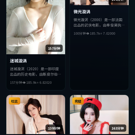
微光漩涡
微光漩涡（2000）是一部法国
出品的武侠电影，由奉俊昊执
导，周润发、基里安·墨菲、
100分钟
👁
185.7
k
⭐
7.0
2000
薛景求等主演。影片在叙事与视
听上力求突破，探讨人性与抉
择，节奏张弛有度，适合喜欢该
157分钟
类型的观众完整观看。
迷城漩涡
迷城漩涡（2020）是一部印度
出品的历史电影，由斯皮尔伯格
执导，杨紫琼、李秉宪、朴海日
157分钟
👁
185.9
k
⭐
6.8
2020
等主演。影片在叙事与视听上力
求突破，探讨人性与抉择，节奏
张弛有度，适合喜欢该类型的观
众完整观看。
杜比
完结
139分钟
163分钟