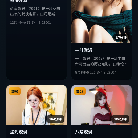
蓝海漩涡（2001）是一部英国
出品的武侠电影，由丹尼斯·
维伦纽瓦执导，王凯、堺雅人、
127分钟
👁
77.7
k
⭐
9.3
2001
刘亦菲等主演。影片在叙事与视
听上力求突破，探讨人性与抉
择，节奏张弛有度，适合喜欢该
87分钟
类型的观众完整观看。
一叶漩涡
一叶漩涡（2007）是一部中国
台湾出品的历史电影，由维伦纽
瓦执导，秦昊、朴海日、杨紫等
87分钟
👁
125.8
k
⭐
9.3
2007
主演。影片在叙事与视听上力求
突破，探讨人性与抉择，节奏张
弛有度，适合喜欢该类型的观众
臻彩
完整观看。
高分
164分钟
186分钟
尘封漩涡
八荒漩涡