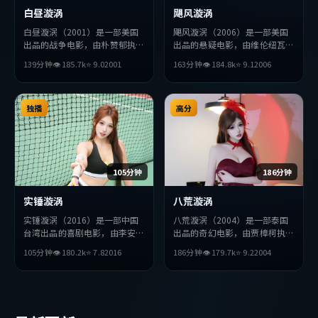
白昼漩涡
飓风漩涡
白昼漩涡（2001）是一部美国
飓风漩涡（2006）是一部美国
出品的战争电影，由朴赞郁执
出品的悬疑电影，由维伦纽瓦执
导，章子怡、木村拓哉、金高银
导，秦昊、段奕宏、赞达亚等主
139分钟
👁
185.7
k
⭐
9.0
2001
163分钟
👁
184.8
k
⭐
9.1
2006
等主演。影片在叙事与视听上力
演。影片在叙事与视听上力求突
求突破，探讨人性与抉择，节奏
破，探讨人性与抉择，节奏张弛
张弛有度，适合喜欢该类型的观
有度，适合喜欢该类型的观众完
众完整观看。
独播
整观看。
高分
105分钟
186分钟
实锤漩涡
八荒漩涡
实锤漩涡（2016）是一部中国
八荒漩涡（2004）是一部泰国
台湾出品的喜剧电影，由李安执
出品的奇幻电影，由贾樟柯执
导，役所广司、朱一龙、吴京等
导，易烊千玺、廖凡、周冬雨等
105分钟
👁
180.2
k
⭐
7.8
2016
186分钟
👁
179.7
k
⭐
9.2
2004
主演。影片在叙事与视听上力求
主演。影片在叙事与视听上力求
突破，探讨人性与抉择，节奏张
突破，探讨人性与抉择，节奏张
弛有度，适合喜欢该类型的观众
弛有度，适合喜欢该类型的观众
完整观看。
完整观看。