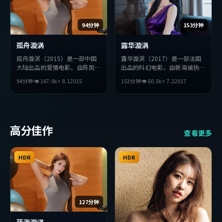
94分钟
153分钟
孤舟漩涡
露华漩涡
孤舟漩涡（2015）是一部中国
露华漩涡（2017）是一部法国
大陆出品的爱情电影，由陈凯歌
出品的科幻电影，由新海诚执
执导，薛景求、孔刘、长泽雅美
导，张曼玉、赞达亚、安藤樱等
94分钟
👁
147.0
k
⭐
8.1
2015
153分钟
👁
60.3
k
⭐
7.2
2017
等主演。影片在叙事与视听上力
主演。影片在叙事与视听上力求
求突破，探讨人性与抉择，节奏
突破，探讨人性与抉择，节奏张
张弛有度，适合喜欢该类型的观
弛有度，适合喜欢该类型的观众
众完整观看。
完整观看。
高分佳作
查看更多
HDR
HDR
127分钟
蓝海漩涡