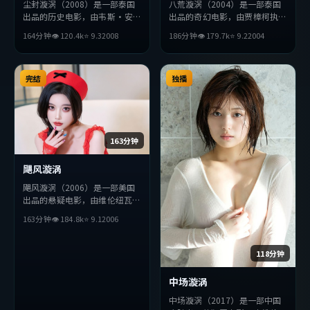
尘封漩涡（2008）是一部泰国
八荒漩涡（2004）是一部泰国
出品的历史电影，由韦斯·安
出品的奇幻电影，由贾樟柯执
德森执导，刘德华、佛罗伦斯
导，易烊千玺、廖凡、周冬雨等
164分钟
👁
120.4
k
⭐
9.3
2008
186分钟
👁
179.7
k
⭐
9.2
2004
·珀、妻夫木聪等主演。影片
主演。影片在叙事与视听上力求
在叙事与视听上力求突破，探讨
突破，探讨人性与抉择，节奏张
人性与抉择，节奏张弛有度，适
弛有度，适合喜欢该类型的观众
合喜欢该类型的观众完整观看。
完结
完整观看。
独播
163分钟
飓风漩涡
飓风漩涡（2006）是一部美国
出品的悬疑电影，由维伦纽瓦执
导，秦昊、段奕宏、赞达亚等主
163分钟
👁
184.8
k
⭐
9.1
2006
演。影片在叙事与视听上力求突
破，探讨人性与抉择，节奏张弛
有度，适合喜欢该类型的观众完
118分钟
整观看。
中场漩涡
中场漩涡（2017）是一部中国