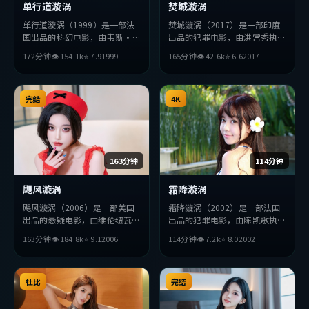
单行道漩涡
焚城漩涡
单行道漩涡（1999）是一部法
焚城漩涡（2017）是一部印度
国出品的科幻电影，由韦斯·
出品的犯罪电影，由洪常秀执
安德森执导，松田龙平、刘亦
导，张译、安藤樱、秦昊等主
172分钟
👁
154.1
k
⭐
7.9
1999
165分钟
👁
42.6
k
⭐
6.6
2017
菲、李秉宪等主演。影片在叙事
演。影片在叙事与视听上力求突
与视听上力求突破，探讨人性与
破，探讨人性与抉择，节奏张弛
抉择，节奏张弛有度，适合喜欢
有度，适合喜欢该类型的观众完
该类型的观众完整观看。
完结
整观看。
4K
163分钟
114分钟
飓风漩涡
霜降漩涡
飓风漩涡（2006）是一部美国
霜降漩涡（2002）是一部法国
出品的悬疑电影，由维伦纽瓦执
出品的犯罪电影，由陈凯歌执
导，秦昊、段奕宏、赞达亚等主
导，绫濑遥、李秉宪、易烊千玺
163分钟
👁
184.8
k
⭐
9.1
2006
114分钟
👁
7.2
k
⭐
8.0
2002
演。影片在叙事与视听上力求突
等主演。影片在叙事与视听上力
破，探讨人性与抉择，节奏张弛
求突破，探讨人性与抉择，节奏
有度，适合喜欢该类型的观众完
张弛有度，适合喜欢该类型的观
整观看。
杜比
众完整观看。
完结