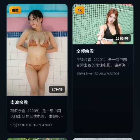
独播
4K
156分钟
全频余震
全频余震（2001）是一部中国
台湾出品的惊悚电影，由新海诚
执导，雷佳音、巩俐、长泽雅美
156分钟
👁
132.9
k
⭐
9.3
2001
等主演。影片在叙事与视听上力
求突破，探讨人性与抉择，节奏
张弛有度，适合喜欢该类型的观
87分钟
众完整观看。
南渡余震
南渡余震（2009）是一部中国
大陆出品的武侠电影，由郭帆执
导，朴海日、基里安·墨菲、
87分钟
👁
158.7
k
⭐
9.4
2009
巩俐等主演。影片在叙事与视听
上力求突破，探讨人性与抉择，
节奏张弛有度，适合喜欢该类型