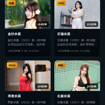
的观众完整观看。
独播
HDR
184分钟
153分钟
金砂余震
实锤余震
金砂余震（2023）是一部中国
实锤余震（1998）是一部法国
台湾出品的文艺电影，由洪常秀
出品的武侠电影，由朴赞郁执
执导，宋康昊、木村拓哉、秦昊
导，秦昊、周润发、梁朝伟等主
184分钟
👁
73.8
k
⭐
9.3
2023
153分钟
👁
114.6
k
⭐
9.1
1998
等主演。影片在叙事与视听上力
演。影片在叙事与视听上力求突
求突破，探讨人性与抉择，节奏
破，探讨人性与抉择，节奏张弛
张弛有度，适合喜欢该类型的观
有度，适合喜欢该类型的观众完
众完整观看。
IMAX
整观看。
韩剧
100分钟
107分钟
雨巷余震
右翼余震
雨巷余震（2014）是一部中国
右翼余震（2007）是一部韩国