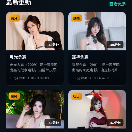
最新更新
查看更多
高分
独播
161分钟
106分钟
电光余震
露华余震
电光余震（2009）是一部美国
露华余震（2001）是一部英国
出品的战争电影，由诺兰执导，
出品的家庭电影，由是枝裕和执
役所广司、巩俐、赞达亚等主
导，李秉宪、廖凡、孔刘等主
161分钟
👁
61.3
k
⭐
8.0
2009
106分钟
👁
14.6
k
⭐
6.4
2001
演。影片在叙事与视听上力求突
演。影片在叙事与视听上力求突
破，探讨人性与抉择，节奏张弛
破，探讨人性与抉择，节奏张弛
有度，适合喜欢该类型的观众完
有度，适合喜欢该类型的观众完
整观看。
臻彩
整观看。
杜比
141分钟
162分钟