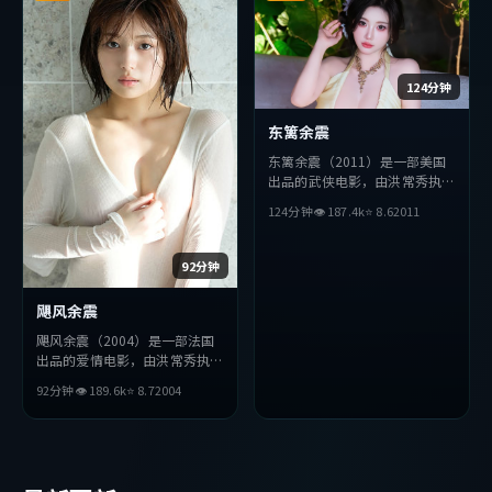
124分钟
东篱余震
东篱余震（2011）是一部美国
出品的武侠电影，由洪常秀执
导，巩俐、朴海日、役所广司等
124分钟
👁
187.4
k
⭐
8.6
2011
主演。影片在叙事与视听上力求
突破，探讨人性与抉择，节奏张
弛有度，适合喜欢该类型的观众
92分钟
完整观看。
飓风余震
飓风余震（2004）是一部法国
出品的爱情电影，由洪常秀执
导，木村拓哉、梁朝伟、孔刘等
92分钟
👁
189.6
k
⭐
8.7
2004
主演。影片在叙事与视听上力求
突破，探讨人性与抉择，节奏张
弛有度，适合喜欢该类型的观众
完整观看。