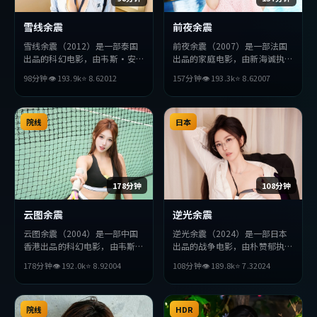
雪线余震
前夜余震
雪线余震（2012）是一部泰国
前夜余震（2007）是一部法国
出品的科幻电影，由韦斯·安
出品的家庭电影，由新海诚执
德森执导，刘德华、基里安·
导，薛景求、沈腾、廖凡等主
98分钟
👁
193.9
k
⭐
8.6
2012
157分钟
👁
193.3
k
⭐
8.6
2007
墨菲、朱一龙等主演。影片在叙
演。影片在叙事与视听上力求突
事与视听上力求突破，探讨人性
破，探讨人性与抉择，节奏张弛
与抉择，节奏张弛有度，适合喜
有度，适合喜欢该类型的观众完
欢该类型的观众完整观看。
院线
整观看。
日本
178分钟
108分钟
云图余震
逆光余震
云图余震（2004）是一部中国
逆光余震（2024）是一部日本
香港出品的科幻电影，由韦斯
出品的战争电影，由朴赞郁执
·安德森执导，雷佳音、役所
导，安藤樱、孙艺珍、黄政民等
178分钟
👁
192.0
k
⭐
8.9
2004
108分钟
👁
189.8
k
⭐
7.3
2024
广司、松田龙平等主演。影片在
主演。影片在叙事与视听上力求
叙事与视听上力求突破，探讨人
突破，探讨人性与抉择，节奏张
性与抉择，节奏张弛有度，适合
弛有度，适合喜欢该类型的观众
喜欢该类型的观众完整观看。
院线
完整观看。
HDR