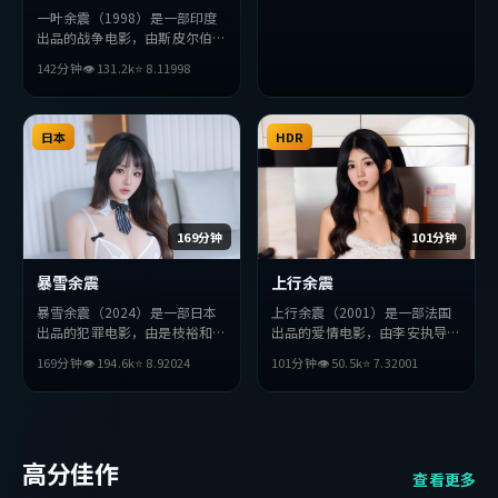
一叶余震（1998）是一部印度
出品的战争电影，由斯皮尔伯格
执导，提莫西·查拉梅、木村
142分钟
👁
131.2
k
⭐
8.1
1998
拓哉、孔刘等主演。影片在叙事
与视听上力求突破，探讨人性与
抉择，节奏张弛有度，适合喜欢
该类型的观众完整观看。
日本
HDR
169分钟
101分钟
暴雪余震
上行余震
暴雪余震（2024）是一部日本
上行余震（2001）是一部法国
出品的犯罪电影，由是枝裕和执
出品的爱情电影，由李安执导，
导，杨紫、河正宇、孙艺珍等主
朴海日、章子怡、苍井优等主
169分钟
👁
194.6
k
⭐
8.9
2024
101分钟
👁
50.5
k
⭐
7.3
2001
演。影片在叙事与视听上力求突
演。影片在叙事与视听上力求突
破，探讨人性与抉择，节奏张弛
破，探讨人性与抉择，节奏张弛
有度，适合喜欢该类型的观众完
有度，适合喜欢该类型的观众完
整观看。
整观看。
高分佳作
查看更多