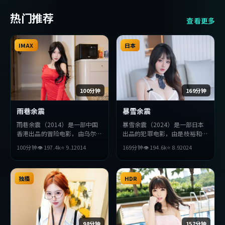
热门推荐
查看更多
IMAX
日本
100分钟
169分钟
雨巷余震
暴雪余震
雨巷余震（2014）是一部中国
暴雪余震（2024）是一部日本
香港出品的冒险电影，由乌尔善
出品的犯罪电影，由是枝裕和执
执导，刘亦菲、张译、堺雅人等
导，杨紫、河正宇、孙艺珍等主
100分钟
👁
197.4
k
⭐
9.1
2014
169分钟
👁
194.6
k
⭐
8.9
2024
主演。影片在叙事与视听上力求
演。影片在叙事与视听上力求突
突破，探讨人性与抉择，节奏张
破，探讨人性与抉择，节奏张弛
弛有度，适合喜欢该类型的观众
有度，适合喜欢该类型的观众完
完整观看。
独播
整观看。
HDR
98分钟
157分钟