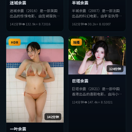
迷城余震
半城余震
迷城余震（2016）是一部英国
半城余震（2007）是一部法国
出品的惊悚电影，由宫崎骏执
出品的科幻电影，由李安执导，
导，松田龙平、杨紫琼、朱一龙
孙艺珍、安藤樱、杨紫琼等主
141分钟
👁
132.9
k
⭐
8.7
2016
162分钟
👁
30.2
k
⭐
8.0
2007
等主演。影片在叙事与视听上力
演。影片在叙事与视听上力求突
求突破，探讨人性与抉择，节奏
破，探讨人性与抉择，节奏张弛
张弛有度，适合喜欢该类型的观
有度，适合喜欢该类型的观众完
众完整观看。
HDR
整观看。
独播
124分钟
巨塔余震
巨塔余震（2021）是一部中国
香港出品的喜剧电影，由冯小刚
执导，全度妍、小栗旬、汤姆
124分钟
👁
147.4
k
⭐
8.5
2021
·哈迪等主演。影片在叙事与
视听上力求突破，探讨人性与抉
择，节奏张弛有度，适合喜欢该
142分钟
类型的观众完整观看。
一叶余震